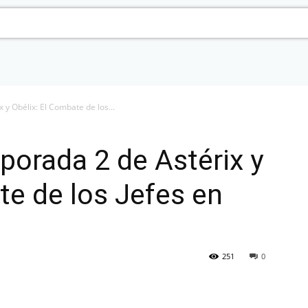
y Obélix: El Combate de los...
orada 2 de Astérix y
te de los Jefes en
251
0