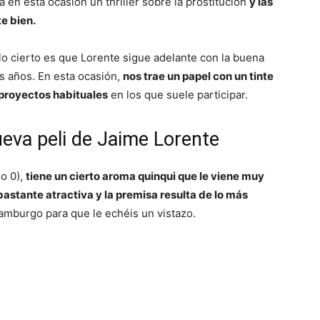
ta en esta ocasión un thriller sobre la prostitución
y las
e bien.
 lo cierto es que Lorente sigue adelante con la buena
s años. En esta ocasión,
nos trae un papel con un tinte
 proyectos habituales
en los que suele participar.
ueva peli de Jaime Lorente
io 0),
tiene un cierto aroma quinqui que le viene muy
bastante atractiva y la premisa resulta de lo más
mburgo para que le echéis un vistazo.