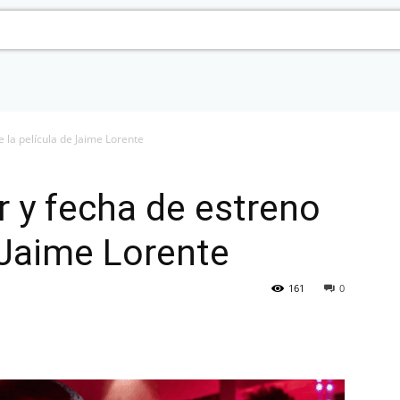
 la película de Jaime Lorente
r y fecha de estreno
e Jaime Lorente
161
0