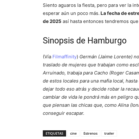
Siento aguaros la fiesta, pero para ver la 
esperar aún un poco más.
La fecha de estre
de 2025
así hasta entonces tendremos que c
Sinopsis de Hamburgo
(Vía
Filmaffinity
)
Germán (Jaime Lorente) no 
traslado de mujeres que trabajan como escla
Arruinado, trabaja para Cacho (Roger Casam
de estos locales para una mafia local, hast
dejar todo eso atrás y decide robar la reca
cambiar de vida le pondrá más en peligro q
que piensan las chicas que, como Alina (Ion
conseguir escapar.
ETIQUETAS
cine
Estrenos
trailer