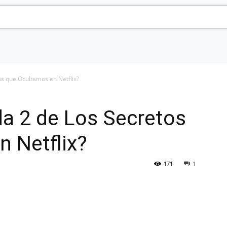
s que Ocultamos en Netflix?
a 2 de Los Secretos
 Netflix?
171
1