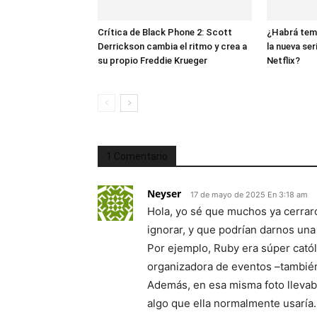
Crítica de Black Phone 2: Scott
¿Habrá tem
Derrickson cambia el ritmo y crea a
la nueva se
su propio Freddie Krueger
Netflix?
1 Comentario
Neyser
17 de mayo de 2025 En 3:18 am
Hola, yo sé que muchos ya cerrar
ignorar, y que podrían darnos una
Por ejemplo, Ruby era súper catól
organizadora de eventos –también
Además, en esa misma foto llevab
algo que ella normalmente usaría.