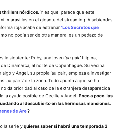
 thrillers nórdicos.
Y es que, parece que este
mil maravillas en el gigante del streaming. A sabiendas
taforma roja acaba de estrenar
‘Los Secretos que
omo no podía ser de otra manera, es un pedazo de
s la siguiente: Ruby, una joven
‘au pair’
filipina,
s de Dinamarca, al norte de Copenhague. Su vecina
algo y Angel, su propia ‘au pair’, empieza a investigar
s ‘au pairs’ de la zona. Todo apunta a que se ha
 no da prioridad al caso de la extranjera desaparecida
da la ayuda posible de Cecilie y Angel.
Poco a poco, las
n quedando al descubierto en las hermosas mansiones.
menes de Are’
?
o la serie y
quieres saber si habrá una temporada 2