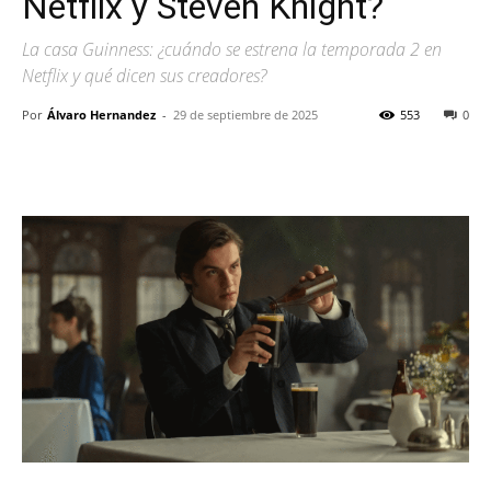
Netflix y Steven Knight?
La casa Guinness: ¿cuándo se estrena la temporada 2 en
Netflix y qué dicen sus creadores?
Por
Álvaro Hernandez
-
29 de septiembre de 2025
553
0