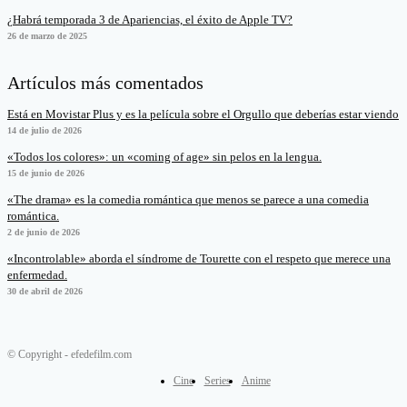
¿Habrá temporada 3 de Apariencias, el éxito de Apple TV?
26 de marzo de 2025
Artículos más comentados
Está en Movistar Plus y es la película sobre el Orgullo que deberías estar viendo
14 de julio de 2026
«Todos los colores»: un «coming of age» sin pelos en la lengua.
15 de junio de 2026
«The drama» es la comedia romántica que menos se parece a una comedia
romántica.
2 de junio de 2026
«Incontrolable» aborda el síndrome de Tourette con el respeto que merece una
enfermedad.
30 de abril de 2026
© Copyright - efedefilm.com
Cine
Series
Anime