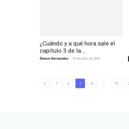
¿Cuándo y a qué hora sale el
capítulo 3 de la...
Álvaro Hernandez
-
16 de julio de 2025
...
1
2
3
4
13