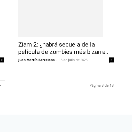
Ziam 2: ¿habrá secuela de la
película de zombies más bizarra...
Juan Martín Barcelona
-
15 de julio de 2025
0
2
Página 3 de 13